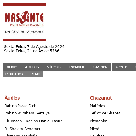
Sexta-Feira, 7 de Agosto de 2026
Sexta-Feira, 24 de Av de 5786
HOME
ÁUDIOS
VÍDEOS
INFANTIL
CASHER
GENTE
INDICADOR
FESTAS
Áudios
Chazanut
Rabino Isaac Dichi
Matérias
Rabino Avraham Serruya
Tefilot de Shabat
Chumash - Rabino Daniel Faour
Pizmonim
R. Shalom Benamor
Micrá