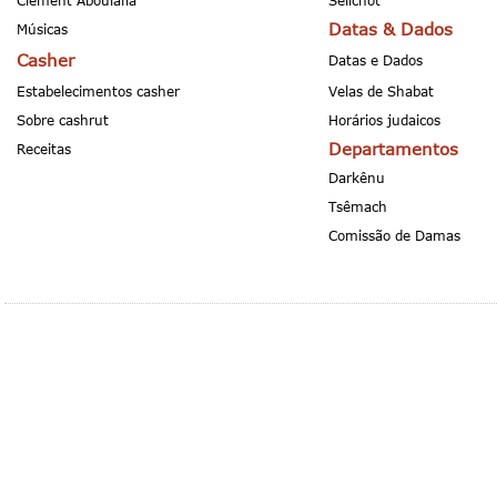
Clement Aboulafia
Selichot
Datas & Dados
Músicas
Casher
Datas e Dados
Estabelecimentos casher
Velas de Shabat
Sobre cashrut
Horários judaicos
Departamentos
Receitas
Darkênu
Tsêmach
Comissão de Damas