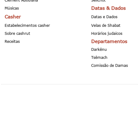
Clement Aboulafia
Selichot
Datas & Dados
Músicas
Casher
Datas e Dados
Estabelecimentos casher
Velas de Shabat
Sobre cashrut
Horários judaicos
Departamentos
Receitas
Darkênu
Tsêmach
Comissão de Damas