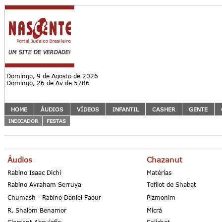
Domingo, 9 de Agosto de 2026
Domingo, 26 de Av de 5786
HOME
ÁUDIOS
VÍDEOS
INFANTIL
CASHER
GENTE
INDICADOR
FESTAS
Áudios
Chazanut
Rabino Isaac Dichi
Matérias
Rabino Avraham Serruya
Tefilot de Shabat
Chumash - Rabino Daniel Faour
Pizmonim
R. Shalom Benamor
Micrá