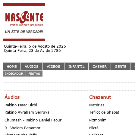
Quinta-Feira, 6 de Agosto de 2026
Quinta-Feira, 23 de Av de 5786
HOME
ÁUDIOS
VÍDEOS
INFANTIL
CASHER
GENTE
INDICADOR
FESTAS
Áudios
Chazanut
Rabino Isaac Dichi
Matérias
Rabino Avraham Serruya
Tefilot de Shabat
Chumash - Rabino Daniel Faour
Pizmonim
R. Shalom Benamor
Micrá