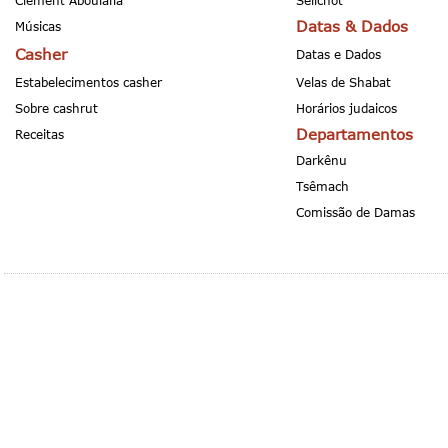
Clement Aboulafia
Selichot
Datas & Dados
Músicas
Casher
Datas e Dados
Estabelecimentos casher
Velas de Shabat
Sobre cashrut
Horários judaicos
Departamentos
Receitas
Darkênu
Tsêmach
Comissão de Damas