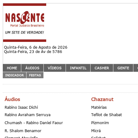
Quinta-Feira, 6 de Agosto de 2026
Quinta-Feira, 23 de Av de 5786
HOME
ÁUDIOS
VÍDEOS
INFANTIL
CASHER
GENTE
INDICADOR
FESTAS
Áudios
Chazanut
Rabino Isaac Dichi
Matérias
Rabino Avraham Serruya
Tefilot de Shabat
Chumash - Rabino Daniel Faour
Pizmonim
R. Shalom Benamor
Micrá