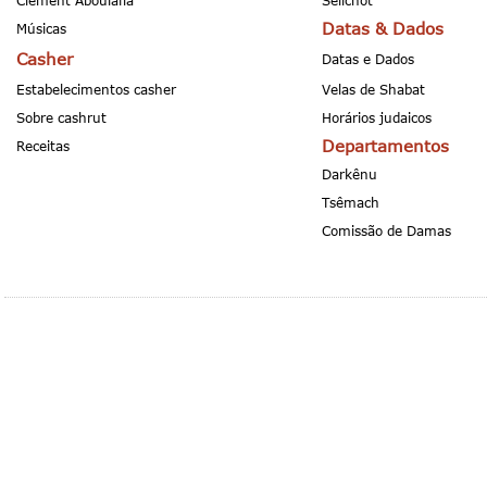
Clement Aboulafia
Selichot
Datas & Dados
Músicas
Casher
Datas e Dados
Estabelecimentos casher
Velas de Shabat
Sobre cashrut
Horários judaicos
Departamentos
Receitas
Darkênu
Tsêmach
Comissão de Damas