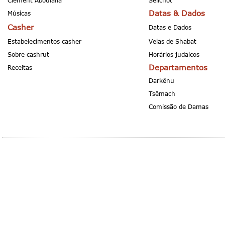
Clement Aboulafia
Selichot
Datas & Dados
Músicas
Casher
Datas e Dados
Estabelecimentos casher
Velas de Shabat
Sobre cashrut
Horários judaicos
Departamentos
Receitas
Darkênu
Tsêmach
Comissão de Damas