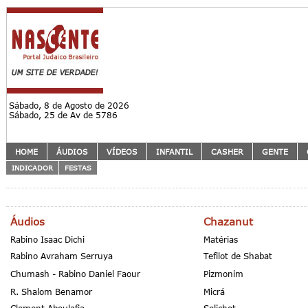
Sábado, 8 de Agosto de 2026
Sábado, 25 de Av de 5786
HOME
ÁUDIOS
VÍDEOS
INFANTIL
CASHER
GENTE
INDICADOR
FESTAS
Áudios
Chazanut
Rabino Isaac Dichi
Matérias
Rabino Avraham Serruya
Tefilot de Shabat
Chumash - Rabino Daniel Faour
Pizmonim
R. Shalom Benamor
Micrá