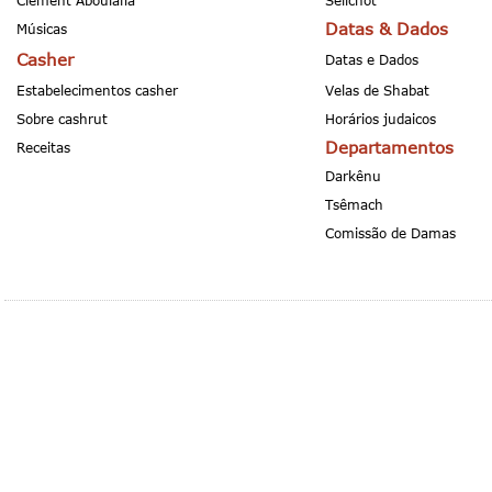
Clement Aboulafia
Selichot
Datas & Dados
Músicas
Casher
Datas e Dados
Estabelecimentos casher
Velas de Shabat
Sobre cashrut
Horários judaicos
Departamentos
Receitas
Darkênu
Tsêmach
Comissão de Damas