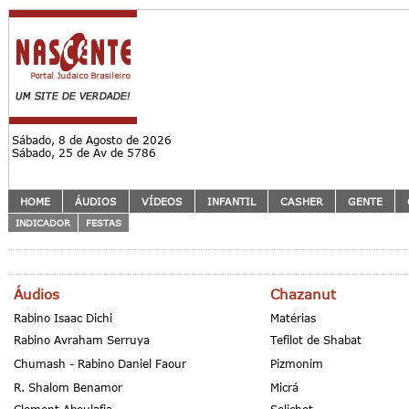
Sábado, 8 de Agosto de 2026
Sábado, 25 de Av de 5786
HOME
ÁUDIOS
VÍDEOS
INFANTIL
CASHER
GENTE
INDICADOR
FESTAS
Áudios
Chazanut
Rabino Isaac Dichi
Matérias
Rabino Avraham Serruya
Tefilot de Shabat
Chumash - Rabino Daniel Faour
Pizmonim
R. Shalom Benamor
Micrá