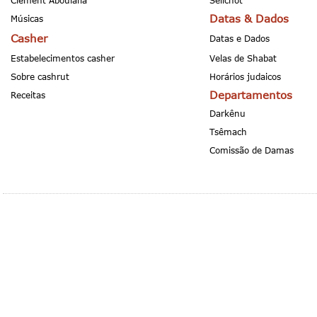
Clement Aboulafia
Selichot
Datas & Dados
Músicas
Casher
Datas e Dados
Estabelecimentos casher
Velas de Shabat
Sobre cashrut
Horários judaicos
Departamentos
Receitas
Darkênu
Tsêmach
Comissão de Damas