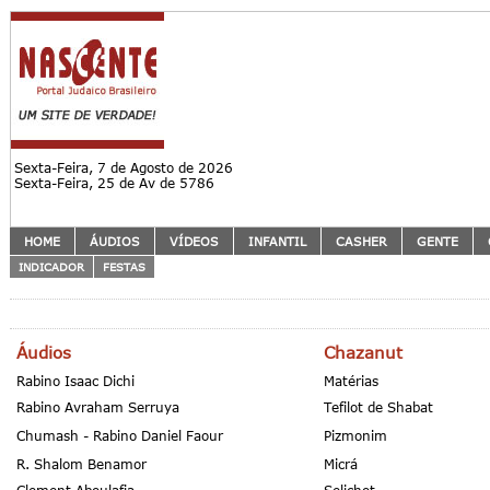
Sexta-Feira, 7 de Agosto de 2026
Sexta-Feira, 25 de Av de 5786
HOME
ÁUDIOS
VÍDEOS
INFANTIL
CASHER
GENTE
INDICADOR
FESTAS
Áudios
Chazanut
Rabino Isaac Dichi
Matérias
Rabino Avraham Serruya
Tefilot de Shabat
Chumash - Rabino Daniel Faour
Pizmonim
R. Shalom Benamor
Micrá