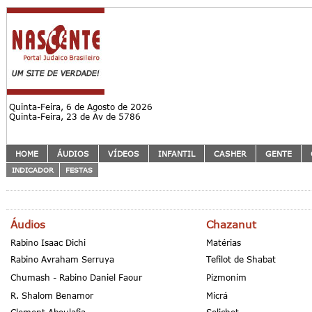
Quinta-Feira, 6 de Agosto de 2026
Quinta-Feira, 23 de Av de 5786
HOME
ÁUDIOS
VÍDEOS
INFANTIL
CASHER
GENTE
INDICADOR
FESTAS
Áudios
Chazanut
Rabino Isaac Dichi
Matérias
Rabino Avraham Serruya
Tefilot de Shabat
Chumash - Rabino Daniel Faour
Pizmonim
R. Shalom Benamor
Micrá