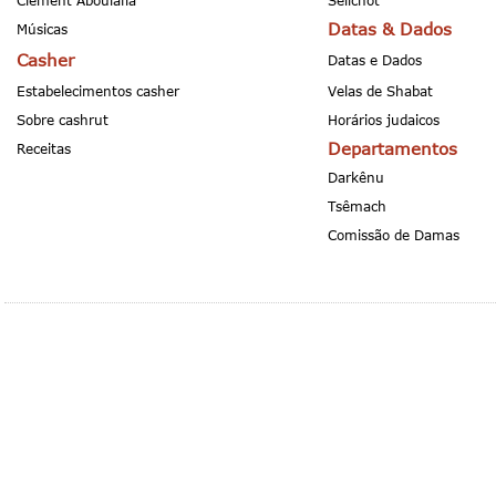
Clement Aboulafia
Selichot
Datas & Dados
Músicas
Casher
Datas e Dados
Estabelecimentos casher
Velas de Shabat
Sobre cashrut
Horários judaicos
Departamentos
Receitas
Darkênu
Tsêmach
Comissão de Damas