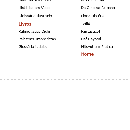
Histórias em Áudio
Boas Virtudes
Histórias em Vídeo
De Olho na Parashá
Dicionário Ilustrado
Linda História
Livros
Tefilá
Rabino Isaac Dichi
Fantástico!
Palestras Transcristas
Daf Hayomi
Glossário judaico
Mitsvot em Prática
Home