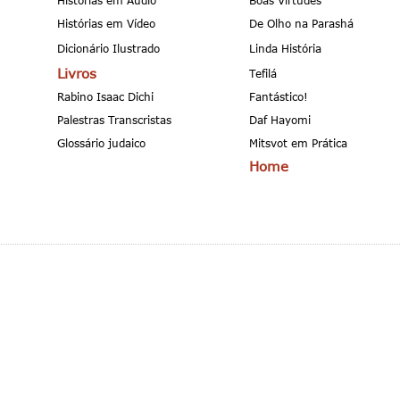
Histórias em Áudio
Boas Virtudes
Histórias em Vídeo
De Olho na Parashá
Dicionário Ilustrado
Linda História
Livros
Tefilá
Rabino Isaac Dichi
Fantástico!
Palestras Transcristas
Daf Hayomi
Glossário judaico
Mitsvot em Prática
Home