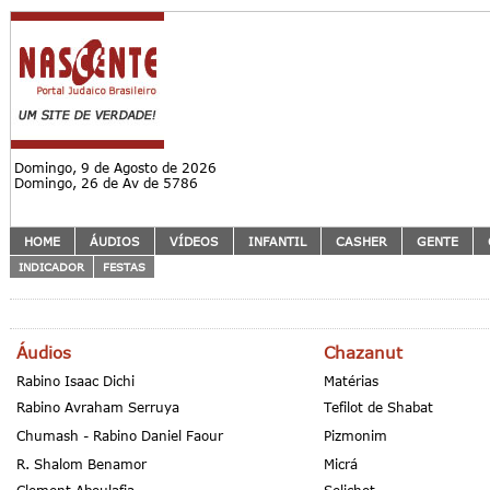
Domingo, 9 de Agosto de 2026
Domingo, 26 de Av de 5786
HOME
ÁUDIOS
VÍDEOS
INFANTIL
CASHER
GENTE
INDICADOR
FESTAS
Áudios
Chazanut
Rabino Isaac Dichi
Matérias
Rabino Avraham Serruya
Tefilot de Shabat
Chumash - Rabino Daniel Faour
Pizmonim
R. Shalom Benamor
Micrá