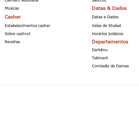
Clement Aboulafia
Selichot
Datas & Dados
Músicas
Casher
Datas e Dados
Estabelecimentos casher
Velas de Shabat
Sobre cashrut
Horários judaicos
Departamentos
Receitas
Darkênu
Tsêmach
Comissão de Damas