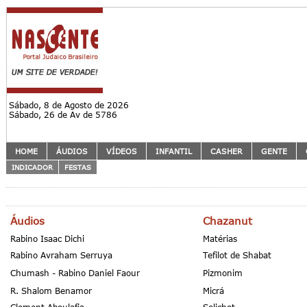
Sábado, 8 de Agosto de 2026
Sábado, 26 de Av de 5786
HOME
ÁUDIOS
VÍDEOS
INFANTIL
CASHER
GENTE
INDICADOR
FESTAS
Áudios
Chazanut
Rabino Isaac Dichi
Matérias
Rabino Avraham Serruya
Tefilot de Shabat
Chumash - Rabino Daniel Faour
Pizmonim
R. Shalom Benamor
Micrá