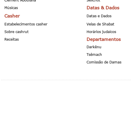
Clement Aboulafia
Selichot
Datas & Dados
Músicas
Casher
Datas e Dados
Estabelecimentos casher
Velas de Shabat
Sobre cashrut
Horários judaicos
Departamentos
Receitas
Darkênu
Tsêmach
Comissão de Damas