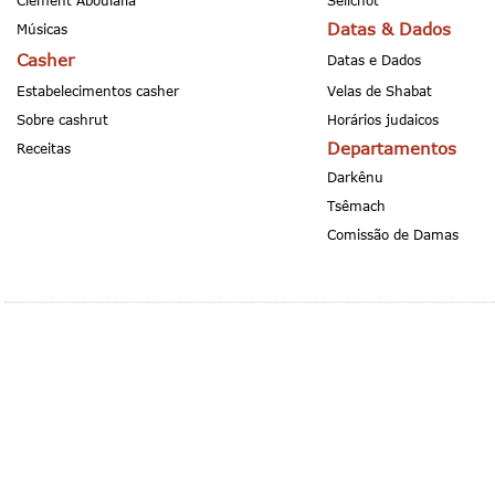
Clement Aboulafia
Selichot
Datas & Dados
Músicas
Casher
Datas e Dados
Estabelecimentos casher
Velas de Shabat
Sobre cashrut
Horários judaicos
Departamentos
Receitas
Darkênu
Tsêmach
Comissão de Damas