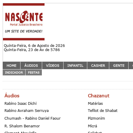
Quinta-Feira, 6 de Agosto de 2026
Quinta-Feira, 23 de Av de 5786
HOME
ÁUDIOS
VÍDEOS
INFANTIL
CASHER
GENTE
INDICADOR
FESTAS
Áudios
Chazanut
Rabino Isaac Dichi
Matérias
Rabino Avraham Serruya
Tefilot de Shabat
Chumash - Rabino Daniel Faour
Pizmonim
R. Shalom Benamor
Micrá