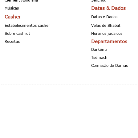
Clement Aboulafia
Selichot
Datas & Dados
Músicas
Casher
Datas e Dados
Estabelecimentos casher
Velas de Shabat
Sobre cashrut
Horários judaicos
Departamentos
Receitas
Darkênu
Tsêmach
Comissão de Damas