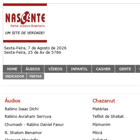
Sexta-Feira, 7 de Agosto de 2026
Sexta-Feira, 25 de Av de 5786
HOME
ÁUDIOS
VÍDEOS
INFANTIL
CASHER
GENTE
INDICADOR
FESTAS
Áudios
Chazanut
Rabino Isaac Dichi
Matérias
Rabino Avraham Serruya
Tefilot de Shabat
Chumash - Rabino Daniel Faour
Pizmonim
R. Shalom Benamor
Micrá