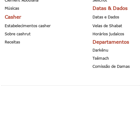
Clement Aboulafia
Selichot
Datas & Dados
Músicas
Casher
Datas e Dados
Estabelecimentos casher
Velas de Shabat
Sobre cashrut
Horários judaicos
Departamentos
Receitas
Darkênu
Tsêmach
Comissão de Damas