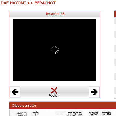
DAF HAYOMI >> BERACHOT
Berachot 38
Clique e arraste