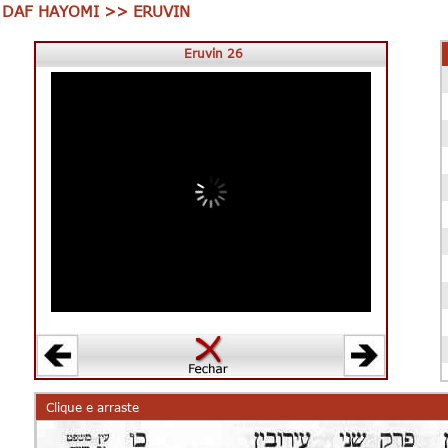
DAF HAYOMI >> ERUVIN
Eruvin 26
Clique e arraste