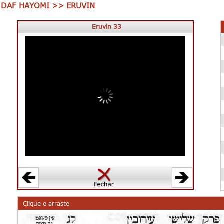
DAF HAYOMI >> ERUVIN
Eruvin 33
Clique e arraste