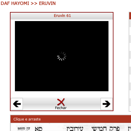
DAF HAYOMI >> ERUVIN
Eruvin 61
Clique e arraste