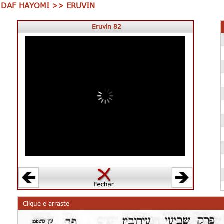
DAF HAYOMI >> ERUVIN
Eruvin 82
Clique e arraste